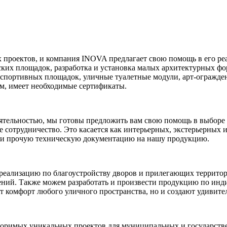
 проектов, и компания INOVA предлагает свою помощь в его ре
ских площадок, разработка и установка малых архитектурных ф
 спортивных площадок, уличные туалетные модули, арт-огражде
м, имеет необходимые сертификаты.
еятельностью, мы готовы предложить вам свою помощь в выборе 
 сотрудничество. Это касается как интерьерных, экстерьерных 
 и прочую техническую документацию на нашу продукцию.
 реализацию по благоустройству дворов и прилегающих террит
ений. Также можем разработать и произвести продукцию по инд
 комфорт любого уличного пространства, но и создают удивите
торимых уникальных проектов для муниципальных и государст