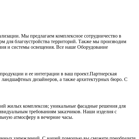
ализации. Мы предлагаем комплексное сотрудничество в
орм для благоустройства территорий. Также мы производим
ния и системы освещения. Все наше Оборудование
продукции и ее интеграции в ваш проект.Партнерская
и ландшафтных дизайнеров, а также архитектурных бюро. С
орий жилых комплексов; уникальные фасадные решения для
ивидуальным требованиям заказчиков. Наши изделия с
льную атмосферу в вечерние часы.
венных учреждений. С нашей помощью вы сможете преобразите